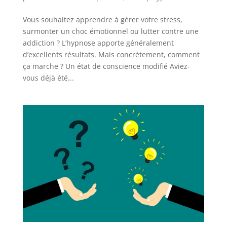
Vous souhaitez apprendre à gérer votre stress,
surmonter un choc émotionnel ou lutter contre une
addiction ? L’hypnose apporte généralement
d’excellents résultats. Mais concrètement, comment
ça marche ? Un état de conscience modifié Aviez-
vous déjà été...