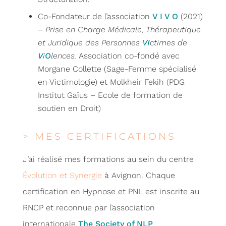
Co-Fondateur de l’association
V I V O
(2021)
–
Prise en Charge Médicale, Thérapeutique
et Juridique des Personnes
VI
ctimes de
V
i
O
lences.
Association
co-fondé avec
Morgane Collette (Sage-Femme spécialisé
en Victimologie) et Molkheir Fekih (PDG
Institut Gaïus – Ecole de formation de
soutien en Droit)
> MES CERTIFICATIONS
J’ai réalisé mes formations au sein du centre
Évolution et Synergie
à Avignon. Chaque
certification en Hypnose et PNL est inscrite au
RNCP et reconnue par l’association
internationale
The Society of NLP
.