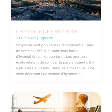
L’HISTOIRE DE L’HYPNOSE
23 Oct 2022
|
Hypnose
L’hypnose s’est popularisée récemment au sein
de notre société, s’utilisant sous forme
d’hypnothérapie, et pourtant… Les premiers
écrits relatant du soin par la parole datent d’il y
a plus de 6 000 ans ! Dans les années 1970, une
stèle décrivant une séance d’hypnose a...