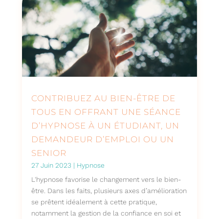
CONTRIBUEZ AU BIEN-ÊTRE DE
TOUS EN OFFRANT UNE SÉANCE
D’HYPNOSE À UN ÉTUDIANT, UN
DEMANDEUR D’EMPLOI OU UN
SENIOR
27 Juin 2023
|
Hypnose
L'hypnose favorise le changement vers le bien-
être. Dans les faits, plusieurs axes d’amélioration
se prêtent idéalement à cette pratique,
notamment la gestion de la confiance en soi et