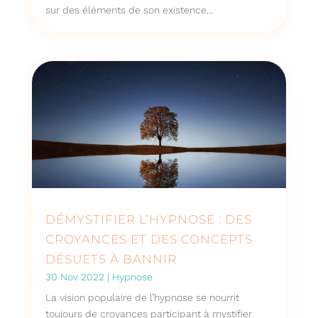
sur des éléments de son existence...
DÉMYSTIFIER L’HYPNOSE : DES
CROYANCES ET DES CONCEPTS
DÉSUETS À BANNIR
30 Nov 2022
|
Hypnose
La vision populaire de l’hypnose se nourrit
toujours de croyances participant à mystifier