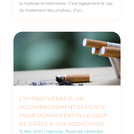
la maîtrise émotionnelle. C’est également le cas
du traitement des phobies, d’un...
L’HYPNOTHÉRAPIE, UN
ACCOMPAGNEMENT EFFICACE
POUR DONNER ENFIN LE COUP
DE GRÂCE À VOS ADDICTIONS
15 Mar 2023
|
Hypnose
,
Plasticité cérébrale