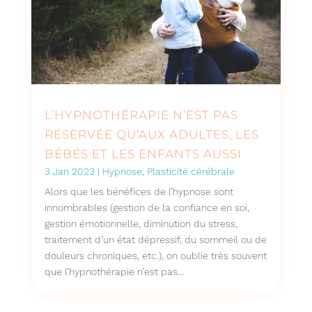
L’HYPNOTHÉRAPIE N’EST PAS
RÉSERVÉE QU’AUX ADULTES, LES
BÉBÉS ET LES ENFANTS AUSSI
3 Jan 2023
|
Hypnose
,
Plasticité cérébrale
Alors que les bénéfices de l’hypnose sont
innombrables (gestion de la confiance en soi,
gestion émotionnelle, diminution du stress,
traitement d’un état dépressif, du sommeil ou de
douleurs chroniques, etc.), on oublie très souvent
que l’hypnothérapie n’est pas...