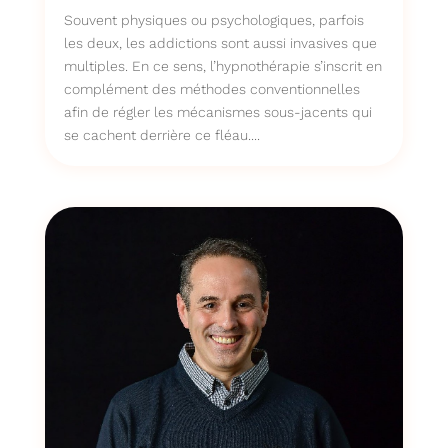
Souvent physiques ou psychologiques, parfois
les deux, les addictions sont aussi invasives que
multiples. En ce sens, l’hypnothérapie s’inscrit en
complément des méthodes conventionnelles
afin de régler les mécanismes sous-jacents qui
se cachent derrière ce fléau....