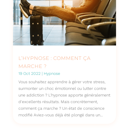
L’HYPNOSE : COMMENT ÇA
MARCHE ?
19 Oct 2022
|
Hypnose
Vous souhaitez apprendre à gérer votre stress,
surmonter un choc émotionnel ou lutter contre
une addiction ? L'hypnose apporte généralement
d'excellents résultats. Mais concrètement,
comment ça marche ? Un état de conscience
modifié Aviez-vous déjà été plongé dans un...