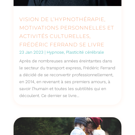
VISION DE L’HYPNOTHÉRAPIE,
MOTIVATIONS PERSONNELLES ET
ACTIVITÉS CULTURELLES,
FRÉDÉRIC FERRAND SE LIVRE
23 Jan 2023
|
Hypnose
,
Plasticité cérébrale
Après de nombreuses années éreintantes dans
le secteur du transport express, Frédéric Ferrand
a décidé de se reconvertir professionnellement,
en 2014, en revenant à ses premiers amours, à
savoir l’humain et toutes les subtilités qui en
découlent. Ce dernier se livre...