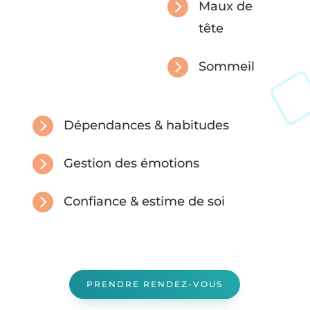

Maux de
tête

Sommeil

Dépendances & habitudes

Gestion des émotions

Confiance & estime de soi
PRENDRE RENDEZ-VOUS